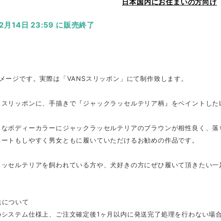
日本国内にお住まいの方向け
12月14日 23:59 に販売終了
メージです。実際は「VANSスリッポン」にて制作致します。
ススリッポンに、手描きで『ジャックラッセルテリア柄』をペイントしたL
クなボディーカラーにジャックラッセルテリアのブラウンが相性良く、落
ネートもしやすく男女ともに履いていただけるお勧めの作品です。
ラッセルテリアを飼われている方や、犬好きの方にぜひ履いて頂きたい一足
送について
のシステム仕様上、ご注文確定後1ヶ月以内に発送完了処理を行わない場