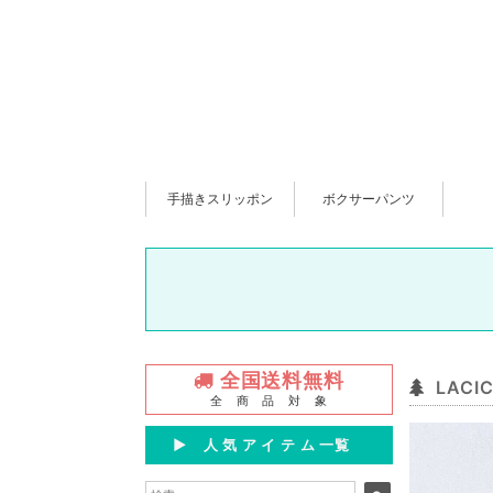
手描きスリッポン
ボクサーパンツ
全国送料無料
LAC
全 商 品 対 象
▶︎ 人 気 ア イ テ ム 一覧