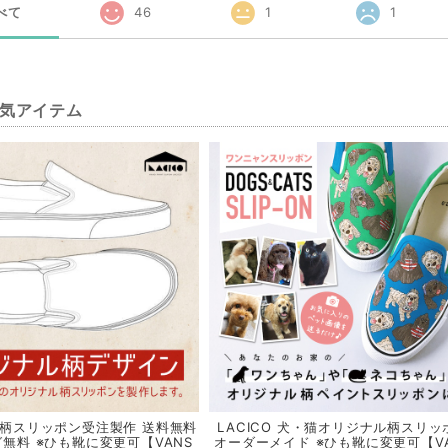
べて
46
1
1
気アイテム
柄スリッポン受注製作 送料無料
LACICO 犬・猫オリジナル柄スリッ
無料 ※ひも靴に変更可【VANS
オーダーメイド ※ひも靴に変更可【V