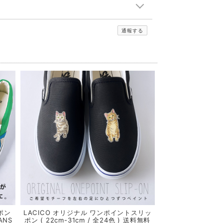
通報する
ポン
LACICO オリジナル ワンポイントスリッ
ANS
ポン ( 22cm-31cm / 全24色 ) 送料無料