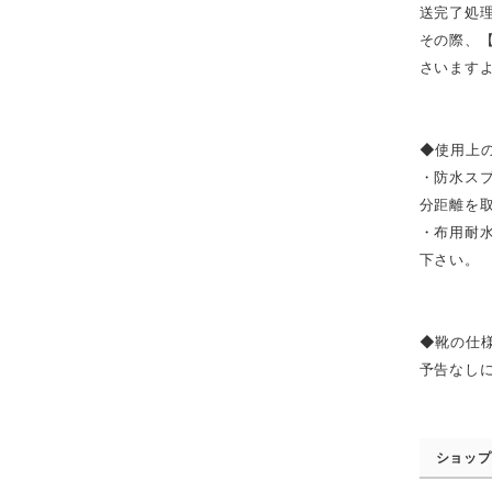
送完了処
その際、
さいます
◆使用上
・防水ス
分距離を
・布用耐
下さい。
◆靴の仕
予告なし
ショップ