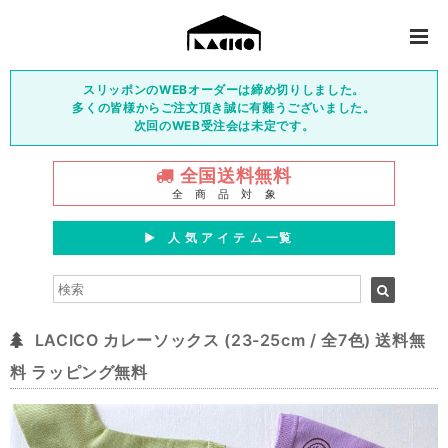
スリッポンのWEBオーダーは締め切りしました。
多くの皆様からご注文頂き誠に有難うございました。
次回のWEB受注会は未定です。
全国送料無料
全 商 品 対 象
▶︎ 人 気 ア イ テ ム 一覧
LACICO カレーソックス (23-25cm / 全7色) 送料無
料 ラッピング無料