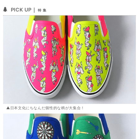
PICK UP｜
特 集
▲日本文化にちなんだ個性的な柄が大集合！