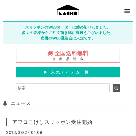
スリッポンのWEBオーダーは締め切りしました。
多くの皆様からご注文頂き誠に有難うございました。
次回のWEB受注会は未定です。
全国送料無料
全 商 品 対 象
▶︎ 人 気 ア イ テ ム 一覧
ニュース
アフロこけしスリッポン受注開始
2016/08/27 01:09