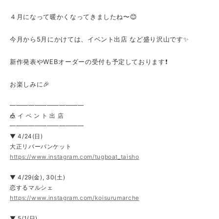
４月になって暖かくなってきましたね〜😊
今月から5月にかけて
は、
イベント出店 など
盛り沢山です✨
新作発表やWEBオーダーの受付も
予定しております❗️
お楽しみに🎉
━━━━━━━━━━━━
🎪 イ ベ ン ト 出 店
━━━━━━━━━━━━
▼ 4/24(日)
大正リバーバンケット
https://www.instagram.com/tugboat_taisho
▼ 4/29(金), 30(土)
恋するマルシェ
https://www.instagram.com/koisurumarche
▼ 5/1(日)