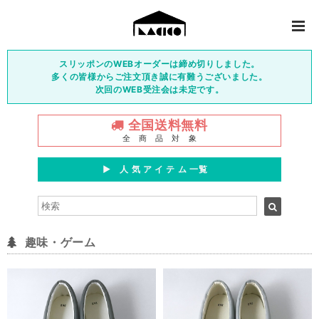
スリッポンのWEBオーダーは締め切りしました。
多くの皆様からご注文頂き誠に有難うございました。
次回のWEB受注会は未定です。
全国送料無料
全 商 品 対 象
▶︎ 人 気 ア イ テ ム 一覧
趣味・ゲーム