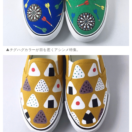
▲チグハグカラーが目を惹くアシンメ特集。