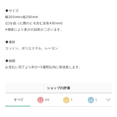
◆サイズ
幅200mm×縦250mm
(口を絞った際のヒモ含む全長450mm)
※個体により多少の誤差がございます。
◆素材
コットン、ポリエステル、レーヨン
◆納期
お支払い完了より約2〜3週間以内に発送致します。
ショップの評価
すべて
46
1
1