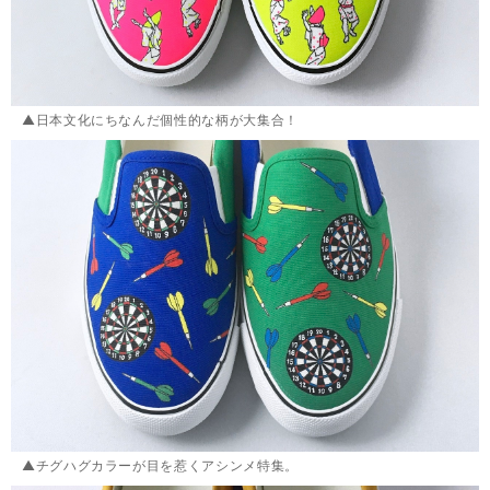
▲日本文化にちなんだ個性的な柄が大集合！
▲チグハグカラーが目を惹くアシンメ特集。