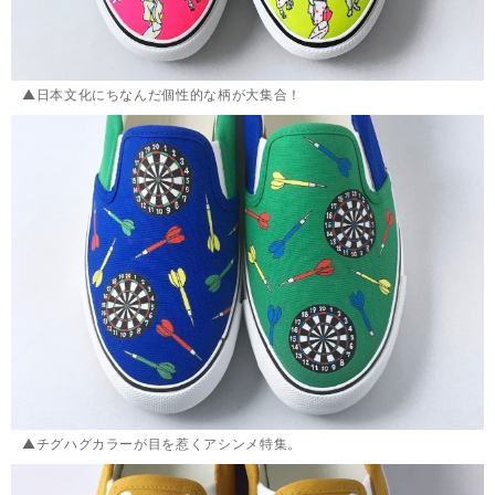
▲日本文化にちなんだ個性的な柄が大集合！
▲チグハグカラーが目を惹くアシンメ特集。