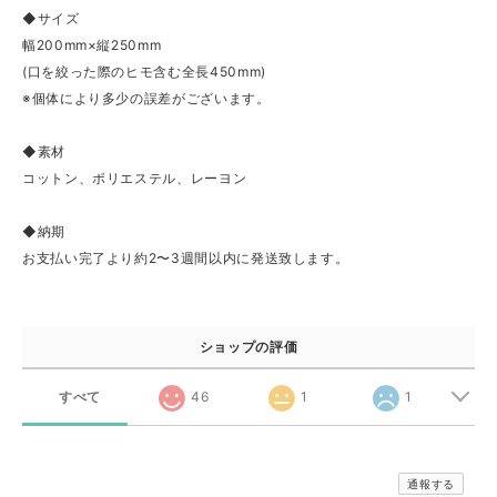
◆サイズ
幅200mm×縦250mm
(口を絞った際のヒモ含む全長450mm)
※個体により多少の誤差がございます。
◆素材
コットン、ポリエステル、レーヨン
◆納期
お支払い完了より約2〜3週間以内に発送致します。
ショップの評価
すべて
46
1
1
通報する