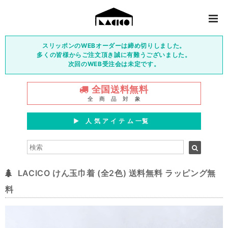
スリッポンのWEBオーダーは締め切りしました。
多くの皆様からご注文頂き誠に有難うございました。
次回のWEB受注会は未定です。
全国送料無料
全 商 品 対 象
▶︎ 人 気 ア イ テ ム 一覧
LACICO けん玉巾着 (全2色) 送料無料 ラッピング無
料