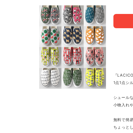
『LACI
1点1点シ
シュール
小物入れ
無料で簡
ちょっとし