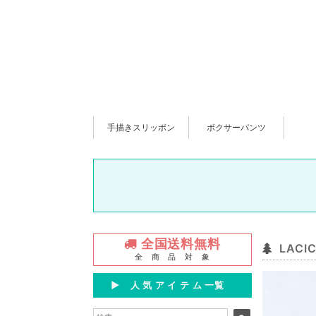
手描きスリッポン
ボクサーパンツ
全国送料無料
LAC
全 商 品 対 象
▶︎ 人 気 ア イ テ ム 一覧