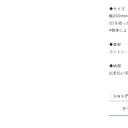
◆サイズ
幅200mm
(口を絞っ
※個体に
◆素材
コットン
◆納期
お支払い
ショップ
す