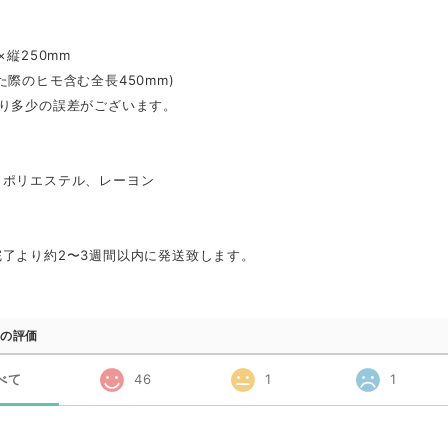
×縦250mm
た際のヒモ含む全長450mm)
より多少の誤差がございます。
、ポリエステル、レーヨン
完了より約2〜3週間以内に発送致します。
の評価
べて
46
1
1