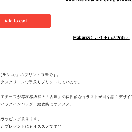
Add to cart
日本国内にお住まいの方向け
CO(ラシコ)』のプリント巾着です。
ルクスクリーンで手刷りプリントしています。
なモチーフが存在感抜群の「古墳」の個性的なイラストが目を惹くデザイ
やバッグインバッグ、給食袋にオススメ。
易ラッピング承ります。
たプレゼントにもオススメです^^