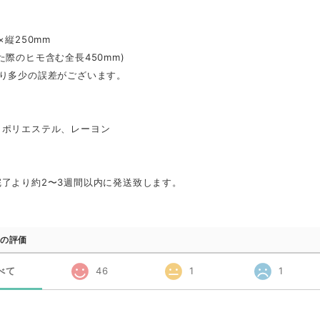
×縦250mm
た際のヒモ含む全長450mm)
より多少の誤差がございます。
、ポリエステル、レーヨン
完了より約2〜3週間以内に発送致します。
の評価
べて
46
1
1