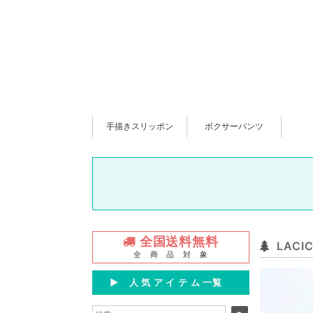
手描きスリッポン
ボクサーパンツ
全国送料無料
LAC
全 商 品 対 象
▶︎ 人 気 ア イ テ ム 一覧