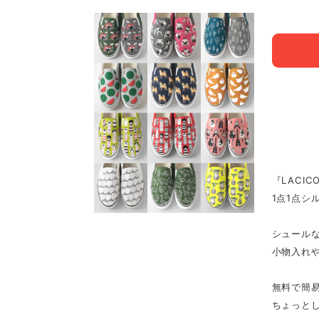
『LACI
1点1点シ
シュール
小物入れ
無料で簡
ちょっとし