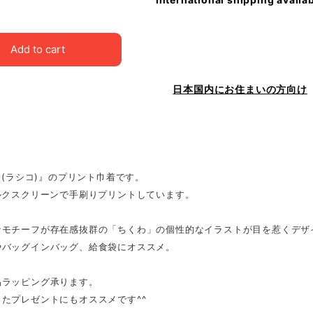
Add to cart
日本国内にお住まいの方向け
CO(ラシコ)』のプリント巾着です。
ルクスクリーンで手刷りプリントしています。
なモチーフが存在感抜群の「ちくわ」の個性的なイラストが目を惹くデザ
やバッグインバッグ、給食袋にオススメ。
易ラッピング承ります。
たプレゼントにもオススメです^^