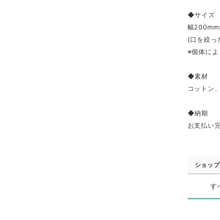
◆サイズ
幅200mm
(口を絞っ
※個体に
◆素材
コットン
◆納期
お支払い
ショップ
す