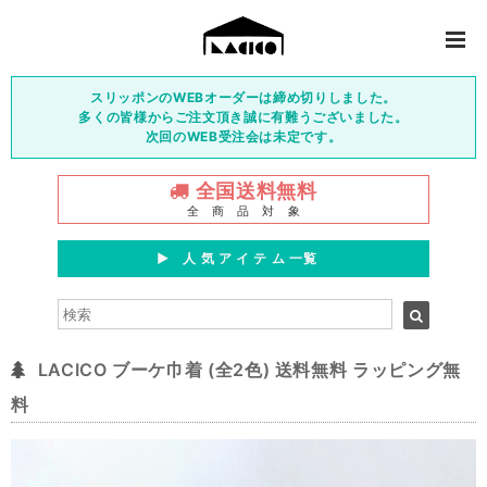
スリッポンのWEBオーダーは締め切りしました。
多くの皆様からご注文頂き誠に有難うございました。
次回のWEB受注会は未定です。
全国送料無料
全 商 品 対 象
▶︎ 人 気 ア イ テ ム 一覧
LACICO ブーケ巾着 (全2色) 送料無料 ラッピング無
料