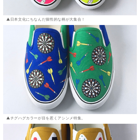
▲日本文化にちなんだ個性的な柄が大集合！
▲チグハグカラーが目を惹くアシンメ特集。