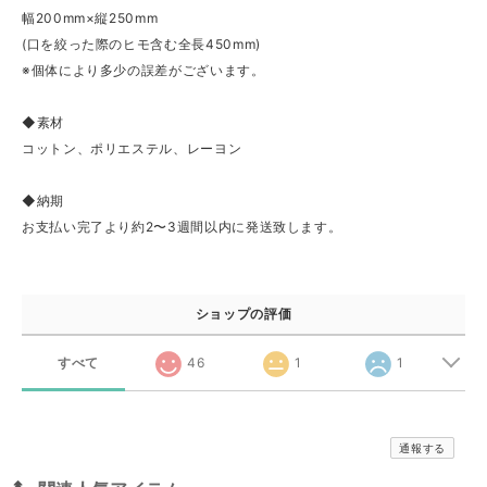
幅200mm×縦250mm
(口を絞った際のヒモ含む全長450mm)
※個体により多少の誤差がございます。
◆素材
コットン、ポリエステル、レーヨン
◆納期
お支払い完了より約2〜3週間以内に発送致します。
ショップの評価
すべて
46
1
1
通報する