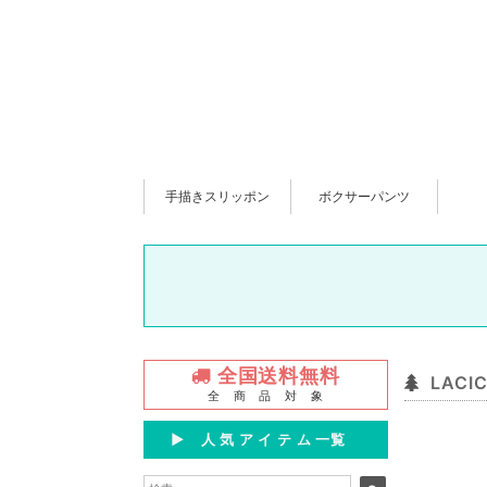
手描きスリッポン
ボクサーパンツ
全国送料無料
LACI
全 商 品 対 象
▶︎ 人 気 ア イ テ ム 一覧