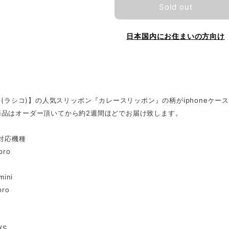
Sold out
日本国内にお住まいの方向け
CO(ラシコ)】の人気スリッポン『カレースリッポン』の柄がiphoneケー
商品はオーダー頂いてから約2週間ほどでお届け致します。
e対応機種
pro
mini
pro
XS