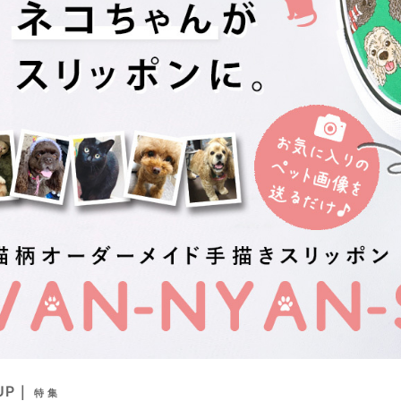
 UP｜
特 集