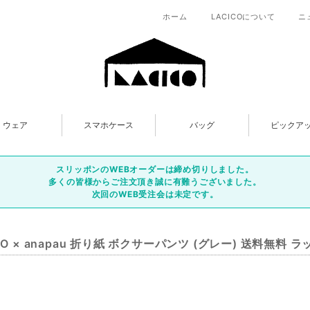
ホーム
LACICOについて
ニ
ウェア
スマホケース
バッグ
ピックア
スリッポンのWEBオーダーは締め切りしました。
多くの皆様からご注文頂き誠に有難うございました。
次回のWEB受注会は未定です。
CO × anapau 折り紙 ボクサーパンツ (グレー) 送料無料 