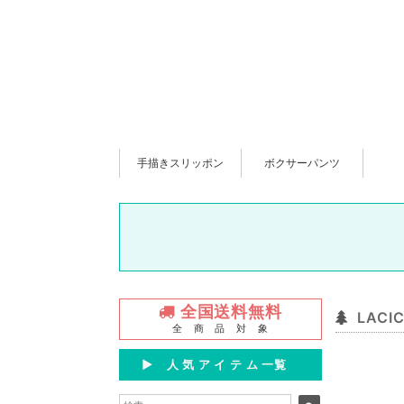
手描きスリッポン
ボクサーパンツ
全国送料無料
LACI
全 商 品 対 象
▶︎ 人 気 ア イ テ ム 一覧