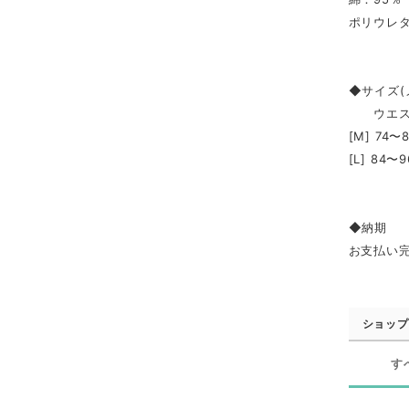
ポリウレタ
◆サイズ(
ウエスト
[M] 74〜8
[L] 84〜9
◆納期
お支払い
ショップ
す