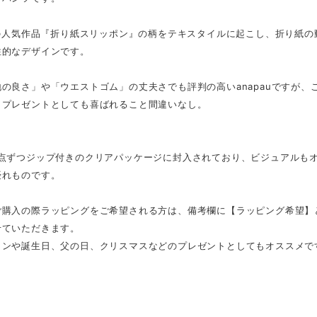
COの人気作品『折り紙スリッポン』の柄をテキスタイルに起こし、折り紙
性的なデザインです。
の良さ」や「ウエストゴム」の丈夫さでも評判の高いanapauですが
、プレゼントとしても喜ばれること間違いなし。
1点ずつジップ付きのクリアパッケージに封入されており、ビジュアルも
優れものです。
ご購入の際ラッピングをご希望される方は、備考欄に【ラッピング希望】
せていただきます。
インや誕生日、父の日、クリスマスなどのプレゼントとしてもオススメで