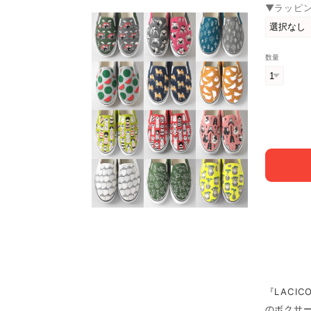
▼ラッピ
数量
『LACI
のボクサ