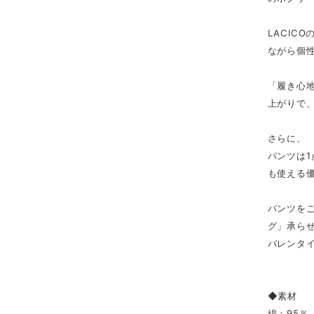
LACI
ながら個
「履き心地
上がりで
さらに、
パンツは
も使える
パンツを
グ」承ら
バレンタ
◆素材
綿：95％