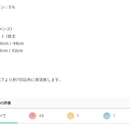
ン：5％
メンズ)
 /総丈
6cm / 49cm
6cm / 52cm
完了より約7日以内に発送致します。
の評価
べて
46
1
1