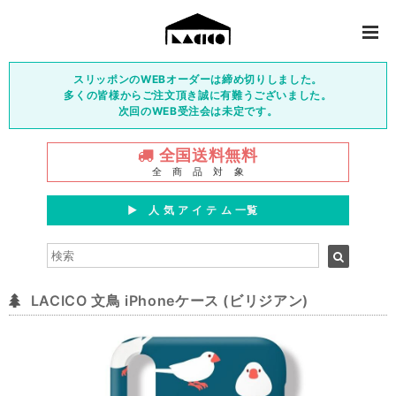
スリッポンのWEBオーダーは締め切りしました。
多くの皆様からご注文頂き誠に有難うございました。
次回のWEB受注会は未定です。
全国送料無料
全 商 品 対 象
▶︎ 人 気 ア イ テ ム 一覧
LACICO 文鳥 iPhoneケース (ビリジアン)