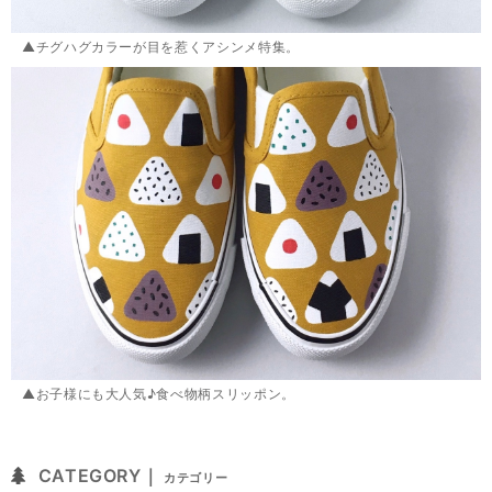
▲チグハグカラーが目を惹くアシンメ特集。
▲お子様にも大人気♪食べ物柄スリッポン。
CATEGORY｜
カテゴリー