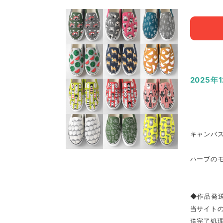
2025年
キャンバス
ハーブの
◆作品発
当サイト
送完了処