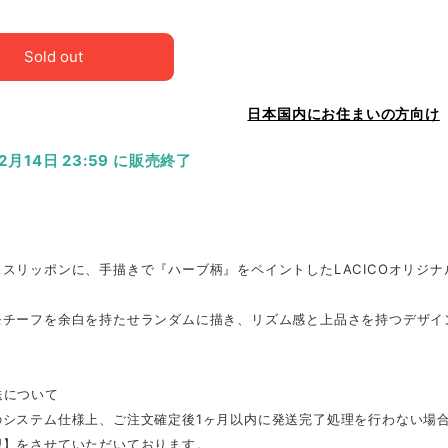
Sold out
日本国内にお住まいの方向け
12月14日 23:59 に販売終了
スリッポンに、手描きで『ハーブ柄』をペイントしたLACICOオリジ
モチーフを余白を持たせランダムに描き、リズム感と上品さを持つデザイ
送について
のシステム仕様上、ご注文確定後1ヶ月以内に発送完了処理を行わない場
理】をさせていただいております。