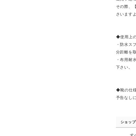
その際、
さいます
◆使用上
・防水ス
分距離を
・布用耐
下さい。
◆靴の仕
予告なし
ショップ
す