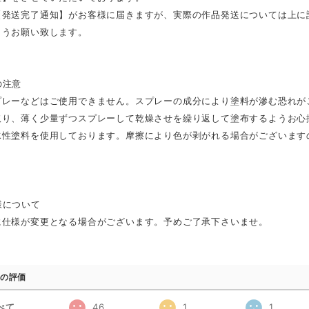
【発送完了通知】がお客様に届きますが、実際の作品発送については上に
ようお願い致します。
の注意
プレーなどはご使用できません。スプレーの成分により塗料が滲む恐れが
取り、薄く少量ずつスプレーして乾燥させを繰り返して塗布するようお心
水性塗料を使用しております。摩擦により色が剥がれる場合がございます
様について
に仕様が変更となる場合がございます。予めご了承下さいませ。
の評価
べて
46
1
1