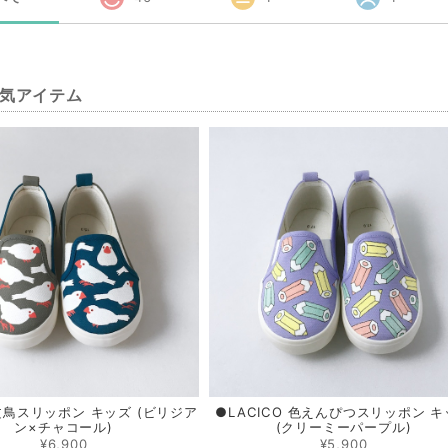
気アイテム
 文鳥スリッポン キッズ (ビリジア
●LACICO 色えんぴつスリッポン 
ン×チャコール)
(クリーミーパープル)
¥6,900
¥5,900