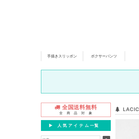
手描きスリッポン
ボクサーパンツ
全国送料無料
LAC
全 商 品 対 象
▶︎ 人 気 ア イ テ ム 一覧