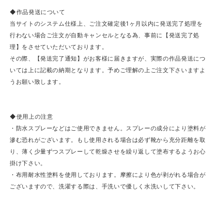
◆作品発送について
当サイトのシステム仕様上、ご注文確定後1ヶ月以内に発送完了処理を
行わない場合ご注文が自動キャンセルとなる為、事前に【発送完了処
理】をさせていただいております。
その際、【発送完了通知】がお客様に届きますが、実際の作品発送につ
いては上に記載の納期となります。予めご理解の上ご注文下さいますよ
うお願い致します。
◆使用上の注意
・防水スプレーなどはご使用できません。スプレーの成分により塗料が
滲む恐れがございます。もし使用される場合は必ず靴から充分距離を取
り、薄く少量ずつスプレーして乾燥させを繰り返して塗布するようお心
掛け下さい。
・布用耐水性塗料を使用しております。摩擦により色が剥がれる場合が
ございますので、洗濯する際は、手洗いで優しく水洗いして下さい。