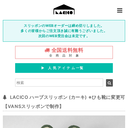
スリッポンのWEBオーダーは締め切りしました。
多くの皆様からご注文頂き誠に有難うございました。
次回のWEB受注会は未定です。
全国送料無料
全 商 品 対 象
▶︎ 人 気 ア イ テ ム 一覧
LACICO ハーブスリッポン (カーキ) ※ひも靴に変更可
【VANSスリッポンで制作】