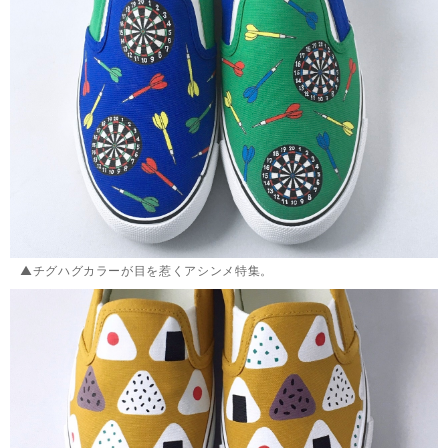
▲チグハグカラーが目を惹くアシンメ特集。