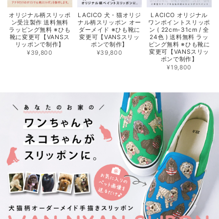
オリジナル柄スリッポ
LACICO 犬・猫オリジ
LACICO オリジナル
ン受注製作 送料無料
ナル柄スリッポン オー
ワンポイントスリッポ
ラッピング無料 ※ひも
ダーメイド ※ひも靴に
ン ( 22cm-31cm / 全
靴に変更可【VANSス
変更可【VANSスリッ
24色 ) 送料無料 ラッ
リッポンで制作】
ポンで制作】
ピング無料 ※ひも靴に
変更可【VANSスリッ
¥39,800
¥39,800
ポンで制作】
¥19,800