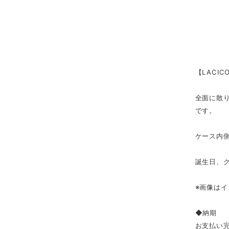
【LACI
全面に散
です。
ケース内
誕生日、
※画像は
◆納期
お支払い