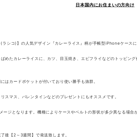
日本国内にお住まいの方向け
CO(ラシコ)】の人気デザイン『カレーライス』柄が手帳型iPhoneケース
りばめたカレーライスに、カツ、目玉焼き、エビフライなどのトッピング
側にはカードポケットが付いており使い勝手も抜群。
クリスマス、バレンタインなどのプレゼントにもオススメです。
イメージとなります。機種によりケースやベルトの形状が多少異なる場合
完了後【2～3週間】で発送致します。