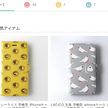
べて
46
1
1
気アイテム
 カレーライス 手帳型 iPhoneケー
LACICO 文鳥 手帳型 iphoneケース 