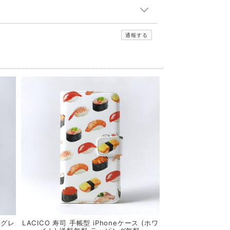
通報する
(グレ
LACICO 寿司 手帳型 iPhoneケース (ホワ