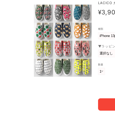
LACIC
¥3,9
種類
▼ラッピ
数量