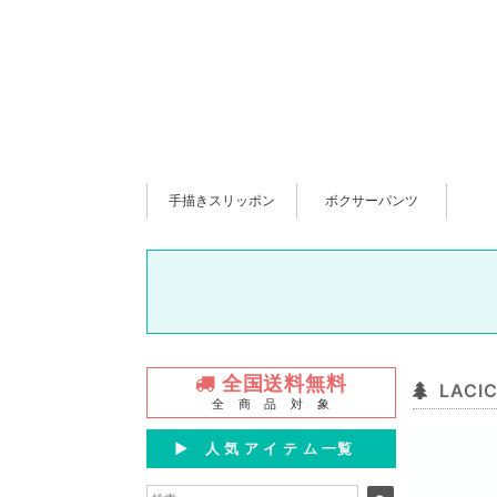
手描きスリッポン
ボクサーパンツ
全国送料無料
LAC
全 商 品 対 象
▶︎ 人 気 ア イ テ ム 一覧