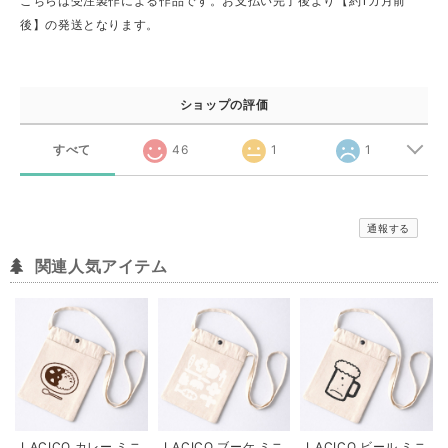
こちらは受注製作による作品です。お支払い完了後より【約1カ月前
後】の発送となります。
ショップの評価
すべて
46
1
1
通報する
関連人気アイテム
LACICO カレー ミニ
LACICO ブーケ ミニ
LACICO ビール ミニ