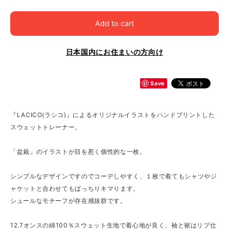
Add to cart
日本国内にお住まいの方向け
Save
『LACICO(ラシコ)』によるオリジナルイラストをハンドプリントした
スウェットトレーナー。
「盆栽」のイラストが目を惹く個性的な一枚。
シンプルなデザインですのでコーデしやすく、１枚で着てもシャツやジ
ャケットと合わせてもばっちりキマります。
シュールなモチーフが存在感抜群です。
12.7オンスの綿100％スウェット生地で着心地が良く、袖と裾はリブ仕