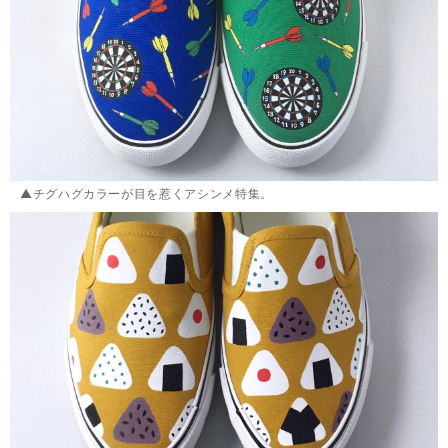
▲チグハグカラーが目を惹くアシンメ特集。