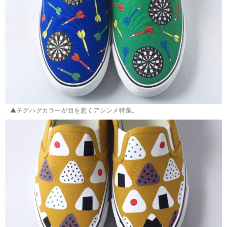
▲チグハグカラーが目を惹くアシンメ特集。