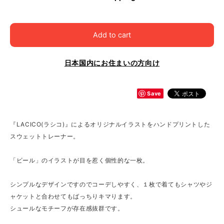
Add to cart
日本国内にお住まいの方向け
Save
『LACICO(ラシコ)』によるオリジナルイラストをハンドプリントした
スウェットトレーナー。
「ビール」のイラストが目を惹く個性的な一枚。
シンプルなデザインですのでコーデしやすく、１枚で着てもシャツやジ
ャケットと合わせてもばっちりキマります。
シュールなモチーフが存在感抜群です。