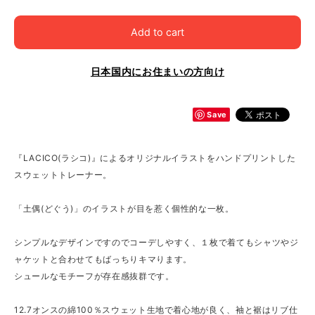
Add to cart
日本国内にお住まいの方向け
Save
『LACICO(ラシコ)』によるオリジナルイラストをハンドプリントした
スウェットトレーナー。
「土偶(どぐう)」のイラストが目を惹く個性的な一枚。
シンプルなデザインですのでコーデしやすく、１枚で着てもシャツやジ
ャケットと合わせてもばっちりキマります。
シュールなモチーフが存在感抜群です。
12.7オンスの綿100％スウェット生地で着心地が良く、袖と裾はリブ仕