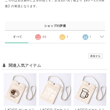
こちらは受注製作による作品です。お支払い完了後より【約1～2カ月前
後】の発送となります。
ショップの評価
すべて
46
1
1
通報する
関連人気アイテム
LACICO カレー ミニ
LACICO ブーケ ミニ
LACICO ビール ミニ