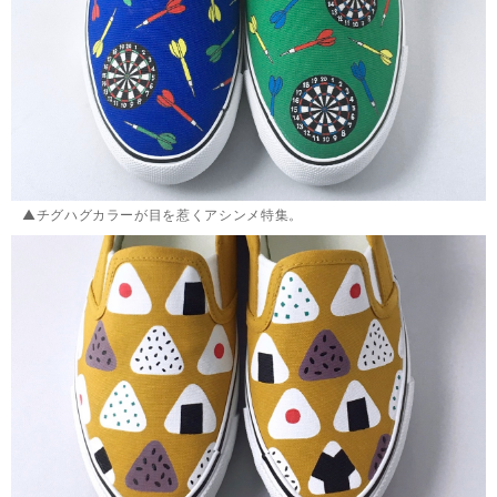
▲チグハグカラーが目を惹くアシンメ特集。