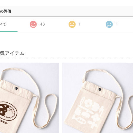
の評価
べて
46
1
1
気アイテム