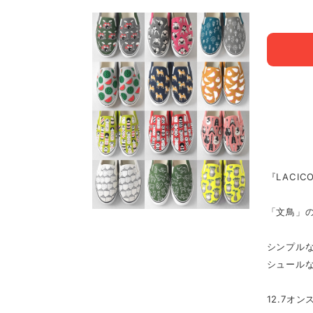
『LACI
「文鳥」
シンプル
シュール
12.7オ