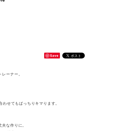
Save
トレーナー。
合わせてもばっちりキマります。
た丈夫な作りに。