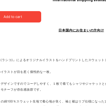
Add to cart
日本国内にお住まいの方向け
CO(ラシコ)』によるオリジナルイラストをハンドプリントしたスウェット
のイラストが目を惹く個性的な一枚。
なデザインですのでコーデしやすく、１枚で着てもシャツやジャケットと
なモチーフが存在感抜群です。
ンスの綿100％スウェット生地で着心地が良く、袖と裾はリブ仕様になっ