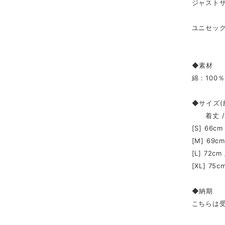
ジャスト
ユニセッ
◆素材
綿：100％
◆サイズ(
着丈 / 身
[S] 66cm
[M] 69cm
[L] 72cm
[XL] 75c
◆納期
こちらは