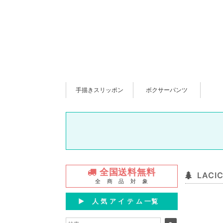
手描きスリッポン
ボクサーパンツ
全国送料無料
LACI
全 商 品 対 象
▶︎ 人 気 ア イ テ ム 一覧