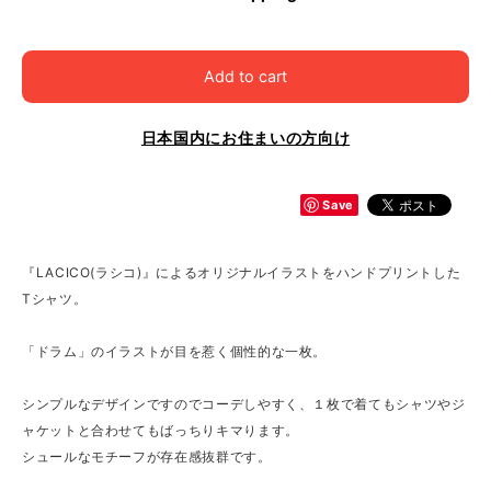
Add to cart
日本国内にお住まいの方向け
Save
『LACICO(ラシコ)』によるオリジナルイラストをハンドプリントした
Tシャツ。
「ドラム」のイラストが目を惹く個性的な一枚。
シンプルなデザインですのでコーデしやすく、１枚で着てもシャツやジ
ャケットと合わせてもばっちりキマります。
シュールなモチーフが存在感抜群です。