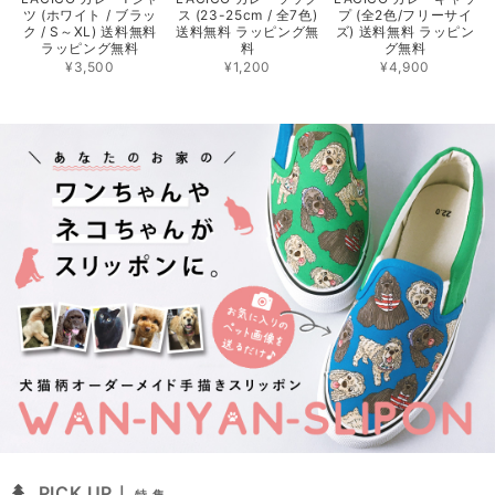
ツ (ホワイト / ブラッ
ス (23-25cm / 全7色)
プ (全2色/フリーサイ
ク / S～XL) 送料無料
送料無料 ラッピング無
ズ) 送料無料 ラッピン
ラッピング無料
料
グ無料
¥3,500
¥1,200
¥4,900
PICK UP｜