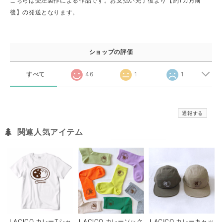
こちらは受注製作による作品です。お支払い完了後より【約1カ月前
後】の発送となります。
ショップの評価
すべて
46
1
1
通報する
関連人気アイテム
LACICO カレーTシャ
LACICO カレーソック
LACICO カレーキャッ