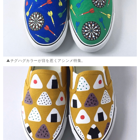
▲チグハグカラーが目を惹くアシンメ特集。