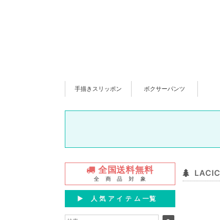
手描きスリッポン
ボクサーパンツ
全国送料無料
LAC
全 商 品 対 象
▶︎ 人 気 ア イ テ ム 一覧