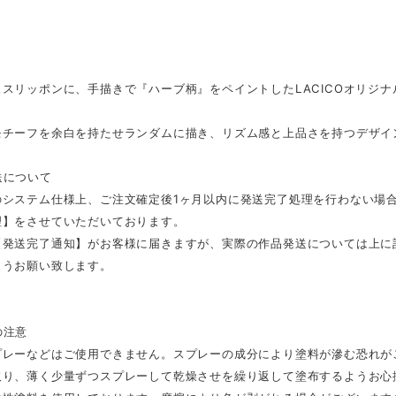
スリッポンに、手描きで『ハーブ柄』をペイントしたLACICOオリジ
モチーフを余白を持たせランダムに描き、リズム感と上品さを持つデザイ
送について
のシステム仕様上、ご注文確定後1ヶ月以内に発送完了処理を行わない場
理】をさせていただいております。
【発送完了通知】がお客様に届きますが、実際の作品発送については上に
ようお願い致します。
の注意
プレーなどはご使用できません。スプレーの成分により塗料が滲む恐れが
取り、薄く少量ずつスプレーして乾燥させを繰り返して塗布するようお心