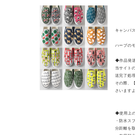
キャンバス
ハーブの
◆作品発
当サイト
送完了処
その際、
さいます
◆使用上
・防水ス
分距離を