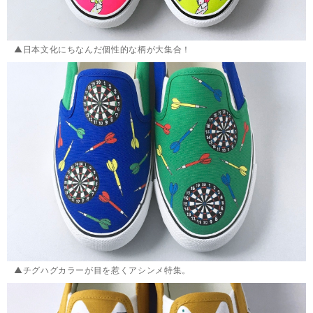
▲日本文化にちなんだ個性的な柄が大集合！
▲チグハグカラーが目を惹くアシンメ特集。