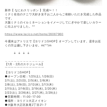
新作【 なにわスリッポン 】完成〜！！
ミナミ在住のナニワ大好き女子お二人からご依頼いただき完成した作品
です。
大阪ミナミのイルミネーションをイメージしてにぎやかで楽しいカラー
に仕上がりました。^^
https://www.lacico.net/items/26067960
今週末はアトリエで【ヨリドコSHOP】オープンしています。
是非お近
くの方は越し下さいませ。m(^^)m
↓ ↓ ↓ ↓
＿＿＿＿＿＿＿＿＿＿＿＿＿
【1月・2月のスケジュール】
￣￣￣￣￣￣￣￣￣￣￣ ￣￣
【ヨリドコSHOP】
●オープン日程：1/25(土), 1/26(日)
2/1(土), 2/2(日), 2/5(水), 2/6(木)
2/8(土), 2/9(日), 2/12(水), 2/13(木)
2/15(土), 2/16(日), 2/19(水), 2/20(木)
2/22(土), 2/26(水), 2/27(木), 2/29(土)
●営業時間：11:00-17:00
●場所：ヨリドコ大正メイキン
●大阪市大正区泉尾2丁目21-7