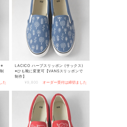
※
LACICO ハーブスリッポン (サックス)
で制
※ひも靴に変更可【VANSスリッポンで
制作】
した
¥9,800
オーダー受付は締切ました