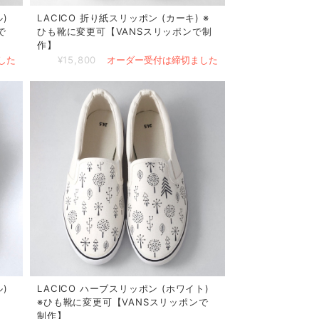
)
LACICO 折り紙スリッポン (カーキ) ※
で
ひも靴に変更可【VANSスリッポンで制
作】
した
¥15,800
オーダー受付は締切ました
)
LACICO ハーブスリッポン (ホワイト)
※ひも靴に変更可【VANSスリッポンで
制作】