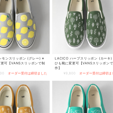
 レモンスリッポン (グレー) ※
LACICO ハーブスリッポン (カーキ) 
更可【VANSスリッポンで制
ひも靴に変更可【VANSスリッポン
作】
800
オーダー受付は締切ました
¥9,800
オーダー受付は締切ま