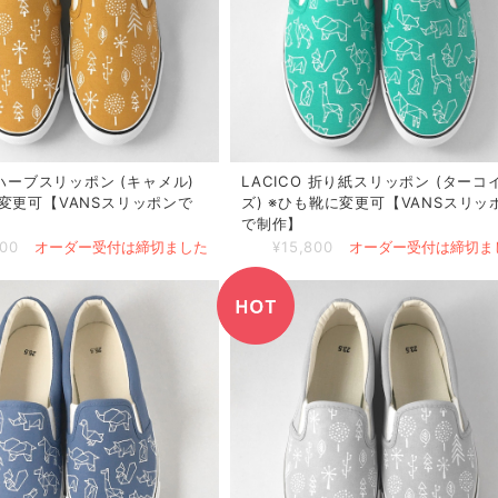
 ハーブスリッポン (キャメル)
LACICO 折り紙スリッポン (ターコ
変更可【VANSスリッポンで
ズ) ※ひも靴に変更可【VANSスリッ
で制作】
800
オーダー受付は締切ました
¥15,800
オーダー受付は締切ま