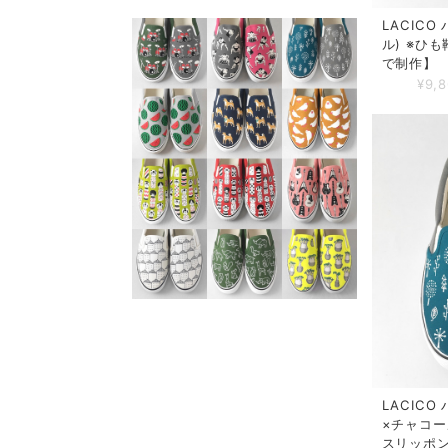
LACIC
ル) ※ひ
で制作】
¥9,
LACIC
×チャコー
スリッポ