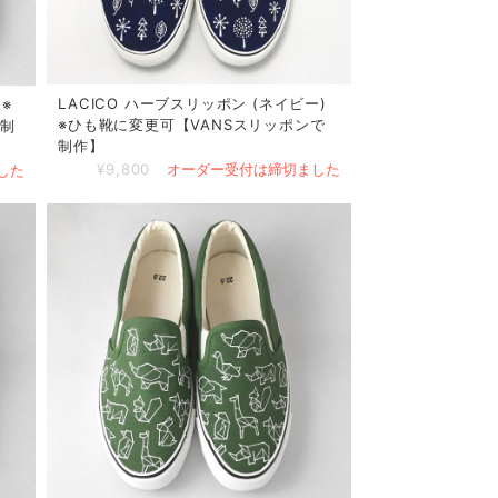
LACICO ハーブスリッポン (ネイビー)
※
※ひも靴に変更可【VANSスリッポンで
で制
制作】
¥9,800
オーダー受付は締切ました
した