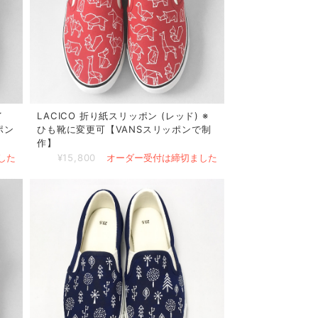
イ
LACICO 折り紙スリッポン (レッド) ※
ポン
ひも靴に変更可【VANSスリッポンで制
作】
した
¥15,800
オーダー受付は締切ました