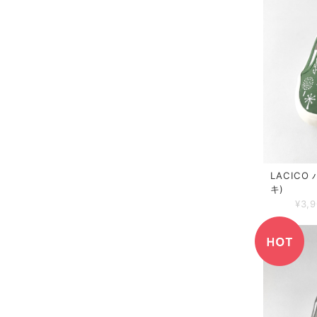
LACIC
キ)
¥3,