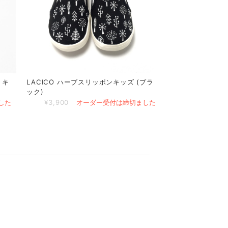
 キ
LACICO ハーブスリッポンキッズ (ブラ
ック)
した
¥3,900
オーダー受付は締切ました