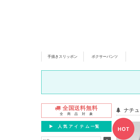
手描きスリッポン
ボクサーパンツ
全国送料無料
ナチュ
全 商 品 対 象
▶︎ 人 気 ア イ テ ム 一覧