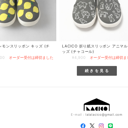
 レモンスリッポン キッズ (チ
LACICO 折り紙スリッポン アニマル
ッズ (チャコール)
900
オーダー受付は締切ました
¥4,900
オーダー受付は締切ま
続 き を 見 る
E-mail：
lalalacico@gmail.com