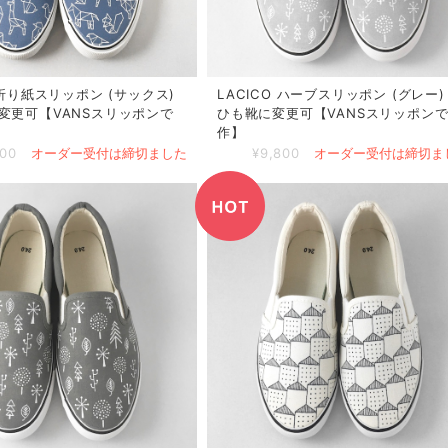
 折り紙スリッポン (サックス)
LACICO ハーブスリッポン (グレー) 
変更可【VANSスリッポンで
ひも靴に変更可【VANSスリッポン
作】
800
オーダー受付は締切ました
¥9,800
オーダー受付は締切ま