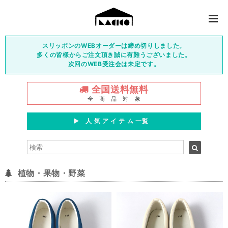
スリッポンのWEBオーダーは締め切りしました。
多くの皆様からご注文頂き誠に有難うございました。
次回のWEB受注会は未定です。
全国送料無料
全 商 品 対 象
▶︎ 人 気 ア イ テ ム 一覧
植物・果物・野菜