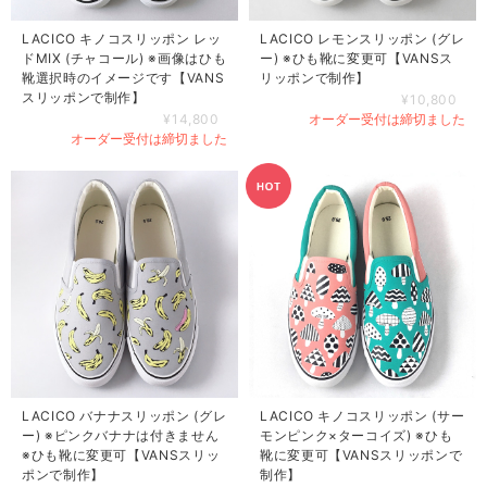
LACICO キノコスリッポン レッ
LACICO レモンスリッポン (グレ
ドMIX (チャコール) ※画像はひも
ー) ※ひも靴に変更可【VANSス
靴選択時のイメージです【VANS
リッポンで制作】
スリッポンで制作】
¥10,800
¥14,800
オーダー受付は締切ました
オーダー受付は締切ました
LACICO バナナスリッポン (グレ
LACICO キノコスリッポン (サー
ー) ※ピンクバナナは付きません
モンピンク×ターコイズ) ※ひも
※ひも靴に変更可【VANSスリッ
靴に変更可【VANSスリッポンで
ポンで制作】
制作】