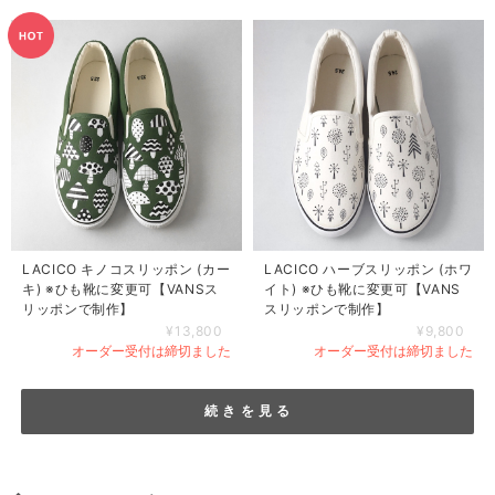
LACICO キノコスリッポン (カー
LACICO ハーブスリッポン (ホワ
キ) ※ひも靴に変更可【VANSス
イト) ※ひも靴に変更可【VANS
リッポンで制作】
スリッポンで制作】
¥13,800
¥9,800
オーダー受付は締切ました
オーダー受付は締切ました
続 き を 見 る