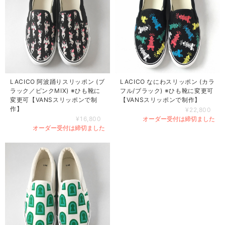
LACICO 阿波踊りスリッポン (ブ
LACICO なにわスリッポン (カラ
ラック／ピンクMIX) ※ひも靴に
フル/ブラック) ※ひも靴に変更可
変更可【VANSスリッポンで制
【VANSスリッポンで制作】
作】
¥22,800
¥16,800
オーダー受付は締切ました
オーダー受付は締切ました