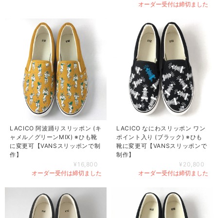
オーダー受付は締切ました
LACICO なにわスリッポン ワン
LACICO 阿波踊りスリッポン (キ
ポイント入り (ブラック) ※ひも
ャメル／グリーンMIX) ※ひも靴
靴に変更可【VANSスリッポンで
に変更可【VANSスリッポンで制
制作】
作】
¥20,800
¥16,800
オーダー受付は締切ました
オーダー受付は締切ました