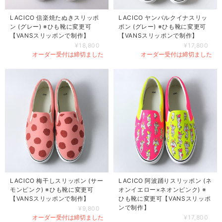
LACICO 信楽焼たぬきスリッポ
LACICO ヤンバルクイナスリッ
ン (グレー) ※ひも靴に変更可
ポン (グレー) ※ひも靴に変更可
【VANSスリッポンで制作】
【VANSスリッポンで制作】
¥18,800
¥17,800
オーダー受付は締切ました
オーダー受付は締切ました
LACICO 梅干しスリッポン (サー
LACICO 阿波踊りスリッポン (ネ
モンピンク) ※ひも靴に変更可
オンイエロー×ネオンピンク) ※
【VANSスリッポンで制作】
ひも靴に変更可【VANSスリッポ
ンで制作】
¥9,800
オーダー受付は締切ました
¥17,800