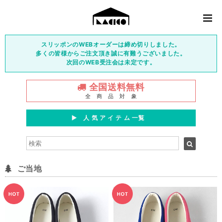
スリッポンのWEBオーダーは締め切りしました。
多くの皆様からご注文頂き誠に有難うございました。
次回のWEB受注会は未定です。
全国送料無料
全 商 品 対 象
▶︎ 人 気 ア イ テ ム 一覧
ご当地