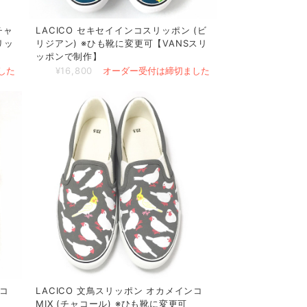
チャ
LACICO セキセイインコスリッポン (ビ
リッ
リジアン) ※ひも靴に変更可【VANSスリ
ッポンで制作】
した
¥16,800
オーダー受付は締切ました
ンコ
LACICO 文鳥スリッポン オカメインコ
MIX (チャコール) ※ひも靴に変更可