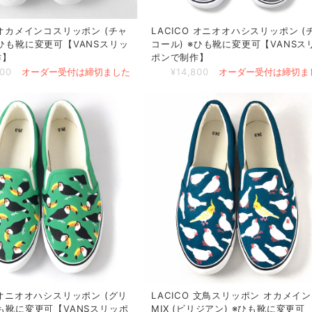
O オカメインコスリッポン (チャ
LACICO オニオオハシスリッポン (
※ひも靴に変更可【VANSスリッ
コール) ※ひも靴に変更可【VANSス
作】
ポンで制作】
800
オーダー受付は締切ました
¥14,800
オーダー受付は締切ま
O オニオオハシスリッポン (グリ
LACICO 文鳥スリッポン オカメイ
ひも靴に変更可【VANSスリッポ
MIX (ビリジアン) ※ひも靴に変更可