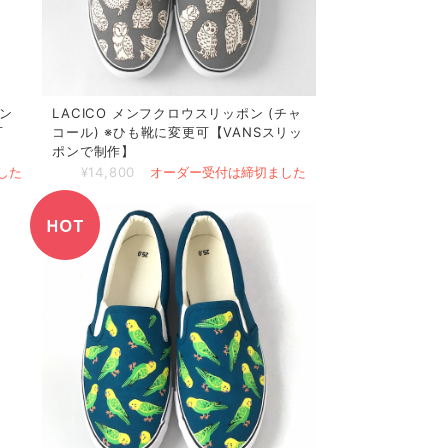
イン
LACICO メンフクロウスリッポン (チャ
可
コール) ※ひも靴に変更可【VANSスリッ
ポンで制作】
した
¥14,800
オーダー受付は締切ました