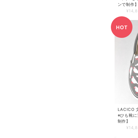
ンで制作
¥14,
LACICO
※ひも靴に
制作】
¥14,