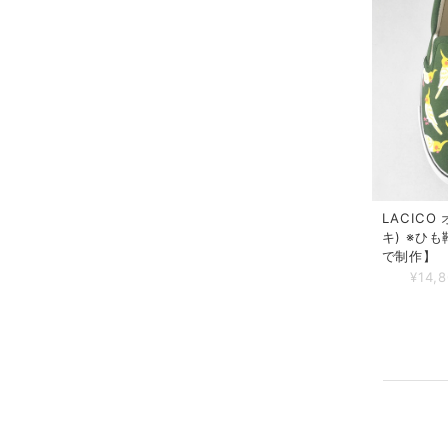
LACIC
キ) ※ひ
で制作】
¥14,