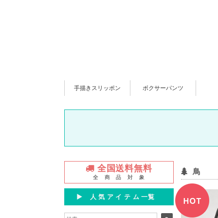
手描きスリッポン
ボクサーパンツ
全国送料無料
鳥
全 商 品 対 象
▶︎ 人 気 ア イ テ ム 一覧