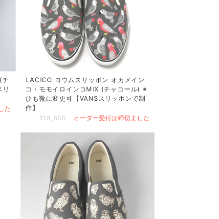
(チ
LACICO ヨウムスリッポン オカメイン
スリ
コ・モモイロインコMIX (チャコール) ※
ひも靴に変更可【VANSスリッポンで制
作】
した
¥16,800
オーダー受付は締切ました