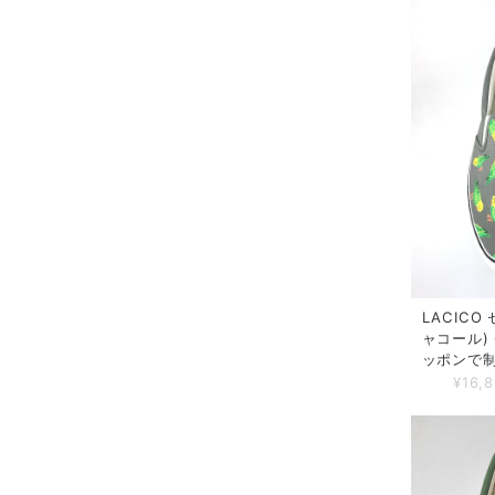
LACIC
ャコール)
ッポンで
¥16,