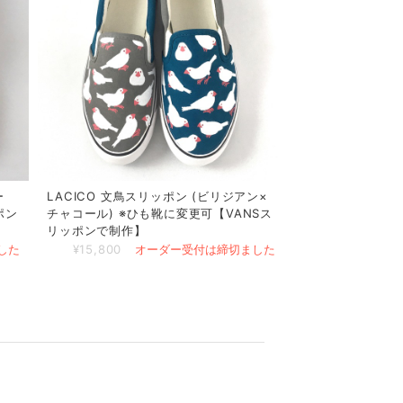
ー
LACICO 文鳥スリッポン (ビリジアン×
ポン
チャコール) ※ひも靴に変更可【VANSス
リッポンで制作】
した
¥15,800
オーダー受付は締切ました