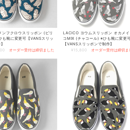
O メンフクロウスリッポン (ビリ
LACICO ヨウムスリッポン オカメ
※ひも靴に変更可【VANSスリッ
コMIX (チャコール) ※ひも靴に変更
作】
【VANSスリッポンで制作】
800
オーダー受付は締切ました
¥15,800
オーダー受付は締切ま