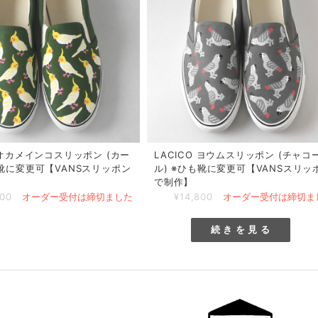
O オカメインコスリッポン (カー
LACICO ヨウムスリッポン (チャコ
も靴に変更可【VANSスリッポン
ル) ※ひも靴に変更可【VANSスリッ
で制作】
800
オーダー受付は締切ました
¥14,800
オーダー受付は締切ま
続 き を 見 る