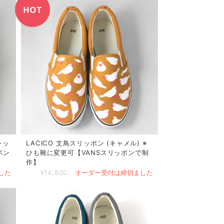
レッ
LACICO 文鳥スリッポン (キャメル) ※
ポン
ひも靴に変更可【VANSスリッポンで制
作】
した
¥14,800
オーダー受付は締切ました