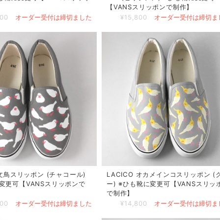
】
【VANSスリッポンで制作】
800
オーダー受付は締切ました
¥15,800
オーダー受付は締切ま
 文鳥スリッポン (チャコール)
LACICO オカメインコスリッポン (
変更可【VANSスリッポンで
ー) ※ひも靴に変更可【VANSスリッ
で制作】
800
オーダー受付は締切ました
¥14,800
オーダー受付は締切ま