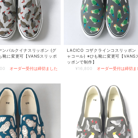
O ヤンバルクイナスリッポン (グ
LACICO コザクラインコスリッポン 
ひも靴に変更可【VANSスリッポ
ャコール) ※ひも靴に変更可【VANS
】
ッポンで制作】
800
オーダー受付は締切ました
¥16,800
オーダー受付は締切ま