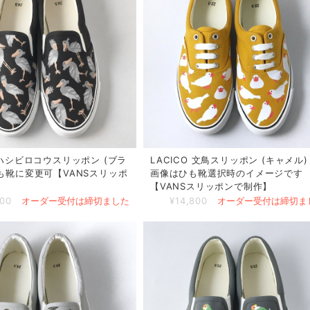
O ハシビロコウスリッポン (ブラ
LACICO 文鳥スリッポン (キャメル) 
ひも靴に変更可【VANSスリッポ
画像はひも靴選択時のイメージです
】
【VANSスリッポンで制作】
800
オーダー受付は締切ました
¥14,800
オーダー受付は締切ま