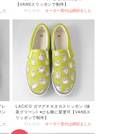
【VANSスリッポンで制作】
した
¥15,800
オーダー受付は締切ました
グレ
LACICO ガマグチヨタカスリッポン (抹
ポン
茶グリーン) ※ひも靴に変更可【VANSス
リッポンで制作】
した
¥14,800
オーダー受付は締切ました