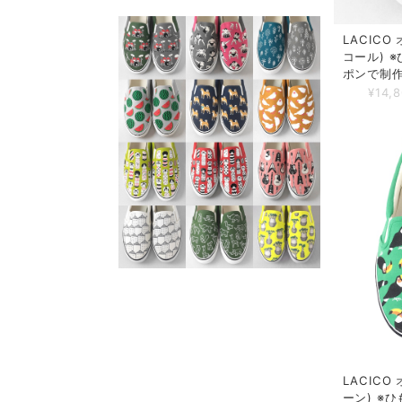
LACIC
コール) 
ポンで制
¥14,
LACIC
ーン) ※