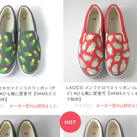
LACICO メンフクロウスリッポン (
O セキセイインコスリッポン (チ
ド) ※ひも靴に変更可【VANSスリッ
 ※ひも靴に変更可【VANSスリ
で制作】
制作】
¥14,800
オーダー受付は締切ま
800
オーダー受付は締切ました